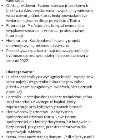
widowiska.
Obsługa widowni - System rezerwacji bezpłatnych
biletów na Wasze wydarzenia – wypełnijmy widownię
wspaniałymi gośćmi, którzy będą opowiadać o tym
wydarzeniu jeszcze długo po wyjściu z Teatru
Fotorelacja - Profesjonalny fotograf uwieczni to
wyjątkowe wydarzenie w postaci profesjonalnej
fotorelacji
Honorarium - Każdy zakwalifikowany projekt
otrzymuje wynagrodzenie artystyczne.
Perspektywa repertuaru - Najciekawsze produkcje
być może zaprosimy do stałej linii repertuarowej w
sezonie 2027.
Dlaczego warto?
Publiczność stolicy na wyciągnięcie ręki – wystąpisz w
sercu największego rynku kulturalnego w Polsce,
przed widzami spragnionymi świeżych, niezależnych
produkcji
Portfolio – profesjonalne zaplecze techniczne, pełna
sala i fotorelacja z występu to kapitał, który
zaprocentuje przy kolejnych grantach i trasach.
Sieć twórców i partnerów – dołączysz do
społeczności artystów Teatru Nowe Formy,
społeczności, dla której priorytetem jest budowanie
bezpiecznej i przyjaznej przestrzeni zarówno dla
artystów jak i widzów.
Scena, która może stać się domem – jeśli między nami i