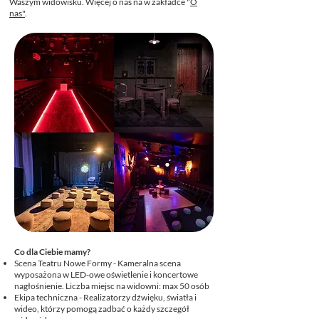
Waszym widowisku. Więcej o nas na w zakładce "
O
nas"
.
​Co dla Ciebie mamy?
Scena Teatru Nowe Formy - Kameralna scena
wyposażona w LED-owe oświetlenie i koncertowe
nagłośnienie. Liczba miejsc na widowni: max 50 osób
Ekipa techniczna - Realizatorzy dźwięku, światła i
wideo, którzy pomogą zadbać o każdy szczegół