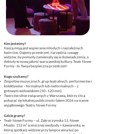
Kim jesteśmy?
Naszą misją jest wspieranie młodych i niezależnych
twórców. Dajemy przestrzeń, narzędzia i uwagę
widzów, by pomysły zamieniały się w doświadczenia, a
debiuty w nową jakość warszawskiej kultury. Teatr Nowe
Formy - to Twoja bezpieczna przestrzeń!
Kogo szukamy?
Zespołów muzycznych, grup teatralnych, performerów i
kolektywów – formalnych lub nieformalnych – z
gotowym widowiskiem (50–120 min).
Twórców silnie związanych z Warszawą, którzy chcą
pokazać się lokalnej publiczności latem 2026 na scenie
wyjątkowego Teatru Nowe Formy.
Gdzie gramy?
Teatr Nowe Formy – ul. Zakroczymska 11, Nowe
Miasto. 152 m² scenicznej swobody + kawiarenka, w
której spotkasz widzów przy lampce wina tuż po