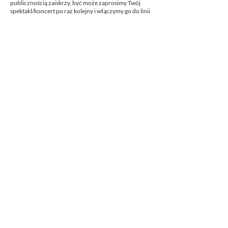
publicznością zaiskrzy, być może zaprosimy Twój
spektakl/koncert po raz kolejny i włączymy go do linii
repertuarowej naszego Teatru.
TERMINY
15 czerwiec 2026 - ostateczny termin zgłoszeń
do 30 czerwca 2026 - skontaktujemy się z wybranymi
kolektywami artystycznymi w celu ustalenia terminu
występu
16, 17, 18, 19, 23, 24, 25, oraz 26 lipca 2026 -
realizacja wydarzeń w ramach Festiwalu Kolektywów
Niezależnych Teatru Nowe Formy 2026
Projekt współfinansowany przez M. St. Warszawa w
ramach realizacji projektu "Cztery etapy rozwoju
Teatru Nowe Formy - Inkubator Twórczego
Środowiska"