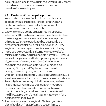
na publikację jego indywidualnego wizerunku. Zasady
utrwalania i rozpowszechniania wizerunku
małoletnich określa § 14.
§ 11. Dostępność i szczególne potrzeby
Teatr dąży do zapewnienia udziału osobom ze
szczególnymi potrzebami i stosuje rozwiązania
dostępne w danych warunkach lokalowych,
technicznych i organizacyjnych.
Główne wejście do przestrzeni Teatru prowadzi
schodami. Dla osób o ograniczonej mobilności Teatr
może zorganizować wejście alternatywne przez
odrębne wejście prowadzące bezpośrednio do
przestrzeni scenicznej oraz pomoc obsługi. Przy
wejściu znajduje się możliwość wezwania obsługi.
Potrzebę skorzystania z alternatywnego wejścia,
miejsca dla osoby poruszającej się na wózku, krzesła
zamiast miejsca na podłodze, pomocy w poruszaniu
się, obecności osoby asystującej albo innego
racjonalnego usprawnienia najlepiej zgłosić co
najmniej 3 dni przed Wydarzeniem: e-mail
teatr@noweformy.org
, tel.
537 787 465
.
Wcześniejsze zgłoszenie ułatwia przygotowanie, ale
jego brak sam w sobie nie pozbawia prawa do udziału.
Ze względu na zmienny układ kameralnej widowni
liczba niektórych miejsc dostępnych może być
ograniczona. Teatr poinformuje o dostępnych
rozwiązaniach i, jeżeli dane rozwiązanie nie jest
możliwe, zaproponuje realną alternatywę w miarę
posiadanych możliwości.
Pies asystujący może wejść do Teatru zgodnie z
obowiązującymi przepisami. Uczestnik może