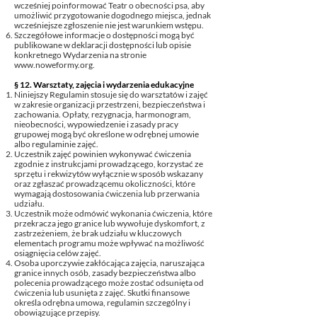
wcześniej poinformować Teatr o obecności psa, aby
umożliwić przygotowanie dogodnego miejsca, jednak
wcześniejsze zgłoszenie nie jest warunkiem wstępu.
Szczegółowe informacje o dostępności mogą być
publikowane w deklaracji dostępności lub opisie
konkretnego Wydarzenia na stronie
www.noweformy.org
.
§ 12. Warsztaty, zajęcia i wydarzenia edukacyjne
Niniejszy Regulamin stosuje się do warsztatów i zajęć
w zakresie organizacji przestrzeni, bezpieczeństwa i
zachowania. Opłaty, rezygnacja, harmonogram,
nieobecności, wypowiedzenie i zasady pracy
grupowej mogą być określone w odrębnej umowie
albo regulaminie zajęć.
Uczestnik zajęć powinien wykonywać ćwiczenia
zgodnie z instrukcjami prowadzącego, korzystać ze
sprzętu i rekwizytów wyłącznie w sposób wskazany
oraz zgłaszać prowadzącemu okoliczności, które
wymagają dostosowania ćwiczenia lub przerwania
udziału.
Uczestnik może odmówić wykonania ćwiczenia, które
przekracza jego granice lub wywołuje dyskomfort, z
zastrzeżeniem, że brak udziału w kluczowych
elementach programu może wpływać na możliwość
osiągnięcia celów zajęć.
Osoba uporczywie zakłócająca zajęcia, naruszająca
granice innych osób, zasady bezpieczeństwa albo
polecenia prowadzącego może zostać odsunięta od
ćwiczenia lub usunięta z zajęć. Skutki finansowe
określa odrębna umowa, regulamin szczególny i
obowiązujące przepisy.