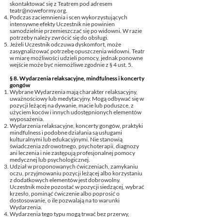
skontaktować się z Teatrem pod adresem
teatr@noweformy.org
.
Podczas zaciemnienia i scen wykorzystujących
intensywne efekty Uczestnik nie powinien
samodzielnie przemieszczać się po widowni. W razie
potrzeby należy zwrócić się do obsługi.
Jeżeli Uczestnik odczuwa dyskomfort, może
zasygnalizować potrzebę opuszczenia widowni. Teatr
w miarę możliwości udzieli pomocy, jednak ponowne
wejście może być niemożliwe zgodnie z § 4 ust. 5.
§ 8. Wydarzenia relaksacyjne, mindfulness i koncerty
gongów
Wybrane Wydarzenia mają charakter relaksacyjny,
uważnościowy lub medytacyjny. Mogą odbywać się w
pozycji leżącej na dywanie, macie lub poduszce, z
użyciem koców i innych udostępnionych elementów
wyposażenia.
Wydarzenia relaksacyjne, koncerty gongów, praktyki
mindfulness i podobne działania są usługami
kulturalnymi lub edukacyjnymi. Nie stanowią
świadczenia zdrowotnego, psychoterapii, diagnozy
ani leczenia i nie zastępują profesjonalnej pomocy
medycznej lub psychologicznej.
Udział w proponowanych ćwiczeniach, zamykaniu
oczu, przyjmowaniu pozycji leżącej albo korzystaniu
z dodatkowych elementów jest dobrowolny.
Uczestnik może pozostać w pozycji siedzącej, wybrać
krzesło, pominąć ćwiczenie albo poprosić o
dostosowanie, o ile pozwalają na to warunki
Wydarzenia.
Wydarzenia tego typu mogą trwać bez przerwy,