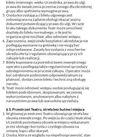
biletu imiennego, wieku Uczestnika, prawa do ulgi,
prawa do świadczenia przeznaczonego dla określonej
grupy albo spełnienia wymogów prawa.
Osoba korzystająca z biletu ulgowego jest
zobowiązana na żądanie obsługi okazać ważny
dokument potwierdzający prawo do ulgi. W razie
braku takiego dokumentu Teatr może umożliwić
dopłatę do biletu normalnego, o ile jest to
organizacyjnie możliwe, albo odmówić wstępu.
Zaproszenia, wejściówki bezpłatne i akredytacje nie
podlegają wymianie na gotówkę i nie mogą być
odsprzedawane. Zasady korzystania z voucherów
określa oferta i regulamin obowiązujący przy ich
zakupie lub realizacji.
Bilety kupowane za pośrednictwem zewnętrznego
operatora podlegają także regulaminowi sprzedaży
udostępnionemu w procesie zakupu. Operator może
być odrębnym podmiotem odpowiedzialnym za
płatność, dostarczenie biletu i techniczną obsługę
zwrotu.
Teatr może odmówić wstępu osobie posługującej się
biletem podrobionym, skopiowanym, wcześniej
wykorzystanym, anulowanym albo nabytym z
naruszeniem prawa lub warunków sprzedaży.
§ 3. Przestrzeń Teatru, strefa bez butów i miejsca
W głównej przestrzeni Teatru obowiązuje strefa bez
obuwia zewnętrznego. Po wejściu do części teatralnej
Uczestnik pozostawia obuwie w miejscu wskazanym
przez obsługę i korzysta z czystego obuwia na
zmianę, kapci albo skarpet.
Osoba, która ze względu na niepełnosprawność, stan