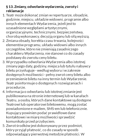
§ 13. Zmiany, odwołanie wydarzenia, zwroty i
reklamacje
Teatr może dokonać zmian w repertuarze, obsadzie,
godzinie, miejscu, układzie widowni, programie albo
innych elementach Wydarzenia, jeżeli jest to
uzasadnione względami artystycznymi,
organizacyjnymi, technicznymi, bezpieczeństwa,
chorobą wykonawcy, decyzją organu lub siłą wyższą.
Zmiana obsady, korekta czasu trwania, kolejności
elementów programu, układu widowni albo innych
szczegółów, które nie zmieniają zasadniczego
charakteru Wydarzenia, nie stanowi co do zasady
podstawy do zwrotu ceny biletu.
W przypadku odwołania Wydarzenia albo istotnej
zmiany jego daty, godziny, miejsca lub tytułu nabywcy
biletu przysługuje - według wyboru i w zakresie
dostępnych możliwości - pełny zwrot ceny biletu albo
przeniesienie biletu na inny termin lub Wydarzenie.
Teatr poinformuje o dostępnych rozwiązaniach i
procedurze.
Informacja o odwołaniu lub istotnej zmianie jest
publikowana na stronie internetowej lub w kanałach
Teatru, a osoby, których dane kontaktowe są dostępne
Teatrowi lub operatorowi biletowemu, mogą zostać
powiadomione e-mailem, SMS-em lub telefonicznie.
Kupujący powinien podać prawidłowe dane
kontaktowe i w miarę możliwości sprawdzić
komunikaty przed przybyciem.
Zwrot środków jest dokonywany przez podmiot,
który przyjął płatność, co do zasady w sposób
odpowiadający pierwotnej metodzie płatności. W