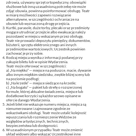
zdrowia, używany sprzęt ortopedyczny, obowiązki
służbowe lub inną uzasadnioną potrzebę nie może
zdjąć obuwia, powinna poinformować obsługę. Teatr
w miarę możliwości zapewni rozwiązanie
alternatywne, w szczególności ochraniacze na
obuwie lub wyznaczoną drogę przejścia.
Kurtki, parasole, duże torby, plecaki oraz przedmioty
mogące utrudniać przejście albo ewakuację należy
pozostawić w miejscu wskazanym przez obsługę.
Teatr nie prowadzi depozytu pieniędzy, dokumentów,
biżuterii, sprzętu elektronicznego ani innych
przedmiotów wartościowych; Uczestnik powinien
zachować je przy sobie.
Rodzaj miejsca wynika z informacji podanej przy
zakupie biletu lub w opisie Wydarzenia.
Teatr może oferować w szczególności:
a) „Na miękko” — miejsce na poduszce, macie, dywanie
albo innym miękkim siedzisku, zwykle bliżej sceny lub
na poziomie podłogi;
b) „Na krześle” — miejsce siedzące na krześle;
c) „Na bogato” — pakiet lub strefę o rozszerzonej
formule, której aktualne świadczenia, miejsce lub
dodatkowe korzyści są każdorazowo opisane w
ofercie danego Wydarzenia.
Jeżeli bilet nie wskazuje numeru miejsca, miejsca są
nienumerowane i zajmowane zgodnie ze
wskazówkami obsługi. Teatr może ustalić kolejność
wpuszczania lub rozmieszczenie Widzów ze
względów artystycznych, technicznych,
bezpieczeństwa lub dostępności.
W uzasadnionym przypadku Teatr może zmienić
układ widowni albo wskazać Uczestnikowi inne