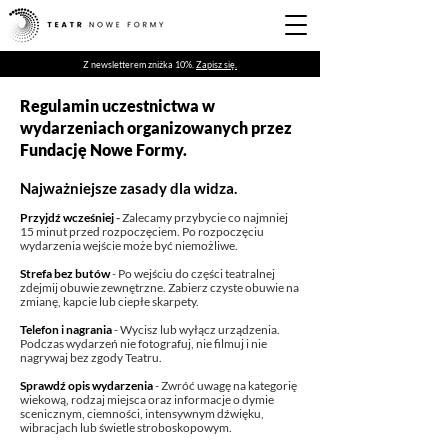
Z newsletterem zniżka 10%.
Zapisz się.
Regulamin uczestnictwa w
wydarzeniach o
rganizowanych przez
Fundację Nowe Formy.
Najważniejsze zasady dla widza.
Przyjdź wcześniej
-
Zalecamy przybycie co najmniej
15 minut przed rozpoczęciem. Po rozpoczęciu
wydarzenia wejście może być niemożliwe.
Strefa bez butów
- Po wejściu do części teatralnej
zdejmij obuwie zewnętrzne. Zabierz czyste obuwie na
zmianę, kapcie lub ciepłe skarpety.
Telefon i nagrania
- Wycisz lub wyłącz urządzenia.
Podczas wydarzeń nie fotografuj, nie filmuj i nie
nagrywaj bez zgody Teatru.
Sprawdź opis wydarzenia
- Zwróć uwagę na kategorię
wiekową, rodzaj miejsca oraz informacje o dymie
scenicznym, ciemności, intensywnym dźwięku,
wibracjach lub świetle stroboskopowym.