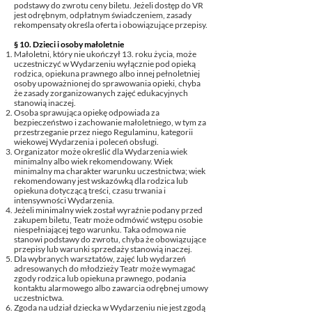
podstawy do zwrotu ceny biletu. Jeżeli dostęp do VR
jest odrębnym, odpłatnym świadczeniem, zasady
rekompensaty określa oferta i obowiązujące przepisy.
§ 10. Dzieci i osoby małoletnie
Małoletni, który nie ukończył 13. roku życia, może
uczestniczyć w Wydarzeniu wyłącznie pod opieką
rodzica, opiekuna prawnego albo innej pełnoletniej
osoby upoważnionej do sprawowania opieki, chyba
że zasady zorganizowanych zajęć edukacyjnych
stanowią inaczej.
Osoba sprawująca opiekę odpowiada za
bezpieczeństwo i zachowanie małoletniego, w tym za
przestrzeganie przez niego Regulaminu, kategorii
wiekowej Wydarzenia i poleceń obsługi.
Organizator może określić dla Wydarzenia wiek
minimalny albo wiek rekomendowany. Wiek
minimalny ma charakter warunku uczestnictwa; wiek
rekomendowany jest wskazówką dla rodzica lub
opiekuna dotyczącą treści, czasu trwania i
intensywności Wydarzenia.
Jeżeli minimalny wiek został wyraźnie podany przed
zakupem biletu, Teatr może odmówić wstępu osobie
niespełniającej tego warunku. Taka odmowa nie
stanowi podstawy do zwrotu, chyba że obowiązujące
przepisy lub warunki sprzedaży stanowią inaczej.
Dla wybranych warsztatów, zajęć lub wydarzeń
adresowanych do młodzieży Teatr może wymagać
zgody rodzica lub opiekuna prawnego, podania
kontaktu alarmowego albo zawarcia odrębnej umowy
uczestnictwa.
Zgoda na udział dziecka w Wydarzeniu nie jest zgodą