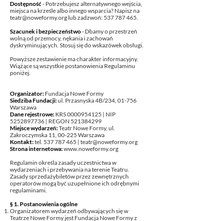
Dostępność
- Potrzebujesz alternatywnego wejścia,
miejsca na krześle albo innego wsparcia? Napisz na
teatr@noweformy.org
lub zadzwoń:
537 787 465
.
Szacunek i bezpieczeństwo
- Dbamy o przestrzeń
wolną od przemocy, nękania i zachowań
dyskryminujących. Stosuj się do wskazówek obsługi.
Powyższe zestawienie ma charakter informacyjny.
Wiążące są wszystkie postanowienia Regulaminu
poniżej.
Organizator:
Fundacja Nowe Formy
Siedziba Fundacji:
ul. Przasnyska 4B/234, 01-756
Warszawa
Dane rejestrowe:
KRS
0000954125
| NIP
5252897736
| REGON
521384299
Miejsce wydarzeń:
Teatr Nowe Formy, ul.
Zakroczymska 11, 00-225 Warszawa
Kontakt:
tel.
537 787 465
|
teatr@noweformy.org
Strona internetowa:
www.noweformy.org
Regulamin określa zasady uczestnictwa w
wydarzeniach i przebywania na terenie Teatru.
Zasady sprzedaży
biletów przez zewnętrznych
operatorów mogą być uzupełnione ich odrębnymi
regulaminami.
§ 1. Postanowienia ogólne
Organizatorem wydarzeń odbywających się w
Teatrze Nowe Formy jest Fundacja Nowe Formy z