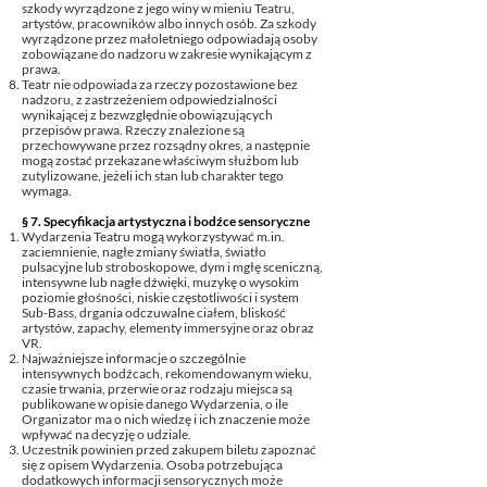
szkody wyrządzone z jego winy w mieniu Teatru,
artystów, pracowników albo innych osób. Za szkody
wyrządzone przez małoletniego odpowiadają osoby
zobowiązane do nadzoru w zakresie wynikającym z
prawa.
Teatr nie odpowiada za rzeczy pozostawione bez
nadzoru, z zastrzeżeniem odpowiedzialności
wynikającej z bezwzględnie obowiązujących
przepisów prawa. Rzeczy znalezione są
przechowywane przez rozsądny okres, a następnie
mogą zostać przekazane właściwym służbom lub
zutylizowane, jeżeli ich stan lub charakter tego
wymaga.
§ 7. Specyfikacja artystyczna i bodźce sensoryczne
Wydarzenia Teatru mogą wykorzystywać m.in.
zaciemnienie, nagłe zmiany światła, światło
pulsacyjne lub stroboskopowe, dym i mgłę sceniczną,
intensywne lub nagłe dźwięki, muzykę o wysokim
poziomie głośności, niskie częstotliwości i system
Sub-Bass, drgania odczuwalne ciałem, bliskość
artystów, zapachy, elementy immersyjne oraz obraz
VR.
Najważniejsze informacje o szczególnie
intensywnych bodźcach, rekomendowanym wieku,
czasie trwania, przerwie oraz rodzaju miejsca są
publikowane w opisie danego Wydarzenia, o ile
Organizator ma o nich wiedzę i ich znaczenie może
wpływać na decyzję o udziale.
Uczestnik powinien przed zakupem biletu zapoznać
się z opisem Wydarzenia. Osoba potrzebująca
dodatkowych informacji sensorycznych może