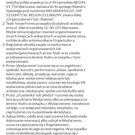
siedzibą w Warszawie przy ul. Przasnyskiej 4B/234,
01-756 Warszawa, wpisana do Krajowego Rejestru
Sądowego pod numerem KRS
0000954125
, NIP
5252897736
, REGON
521384299
, zwana dalej
„Organizatorem” lub „Teatrem”.
Teatr Nowe Formy prowadzi działalność w lokalu
przy ul. Zakroczymskiej 11, 00-225 Warszawa.
Wydarzenia mogą być również organizowane w
innych miejscach wskazanych w opisie wydarzenia,
na bilecie albo w komunikacie Organizatora.
Regulamin określa zasady uczestnictwa w
wydarzeniach organizowanych lub
współorganizowanych przez Teatr oraz zasady
przebywania na terenie Teatru w związku z tymi
wydarzeniami.
Przez „Wydarzenie” rozumie się w szczególności
spektakl, koncert, performance, pokaz, spotkanie z
twórcami, debatę, projekcję, warsztat, zajęcia
edukacyjne, wydarzenie relaksacyjne lub
mindfulness, wydarzenie z użyciem technologii VR,
wydarzenie plenerowe oraz inne działanie
artystyczne, edukacyjne, społeczne lub kulturalne.
Przez „Uczestnika” lub „Widza” rozumie się osobę
biorącą udział w Wydarzeniu albo przebywającą na
terenie Teatru w związku z Wydarzeniem, niezależnie
od tego, czy wstęp jest odpłatny, bezpłatny, na
zaproszenie czy na podstawie akredytacji.
Zakup biletu, odebranie zaproszenia lub wejściówki,
dokonanie rezerwacji albo udział w Wydarzeniu
oznacza zapoznanie się z Regulaminem i
zobowiązanie do jego przestrzegania. W przypadku
osoby małoletniej obowiązek zapoznania się z