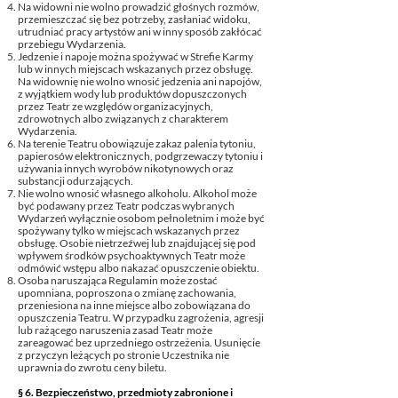
Na widowni nie wolno prowadzić głośnych rozmów,
przemieszczać się bez potrzeby, zasłaniać widoku,
utrudniać pracy artystów ani w inny sposób zakłócać
przebiegu Wydarzenia.
Jedzenie i napoje można spożywać w Strefie Karmy
lub w innych miejscach wskazanych przez obsługę.
Na widownię nie wolno wnosić jedzenia ani napojów,
z wyjątkiem wody lub produktów dopuszczonych
przez Teatr ze względów organizacyjnych,
zdrowotnych albo związanych z charakterem
Wydarzenia.
Na terenie Teatru obowiązuje zakaz palenia tytoniu,
papierosów elektronicznych, podgrzewaczy tytoniu i
używania innych wyrobów nikotynowych oraz
substancji odurzających.
Nie wolno wnosić własnego alkoholu. Alkohol może
być podawany przez Teatr podczas wybranych
Wydarzeń wyłącznie osobom pełnoletnim i może być
spożywany tylko w miejscach wskazanych przez
obsługę. Osobie nietrzeźwej lub znajdującej się pod
wpływem środków psychoaktywnych Teatr może
odmówić wstępu albo nakazać opuszczenie obiektu.
Osoba naruszająca Regulamin może zostać
upomniana, poproszona o zmianę zachowania,
przeniesiona na inne miejsce albo zobowiązana do
opuszczenia Teatru. W przypadku zagrożenia, agresji
lub rażącego naruszenia zasad Teatr może
zareagować bez uprzedniego ostrzeżenia. Usunięcie
z przyczyn leżących po stronie Uczestnika nie
uprawnia do zwrotu ceny biletu.
§ 6. Bezpieczeństwo, przedmioty zabronione i