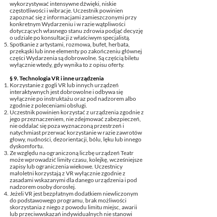
wykorzystywać intensywne dźwięki, niskie
częstotliwości i wibracje. Uczestnik powinien
zapoznać się z informacjami zamieszczonymi przy
konkretnym Wydarzeniu i w razie wątpliwości
dotyczących własnego stanu zdrowia podjąć decyzję
o udziale po konsultacji z właściwym specjalistą.
Spotkanie z artystami, rozmowa, bufet, herbata,
przekąski lub inne elementy po zakończeniu głównej
części Wydarzenia są dobrowolne. Są częścią biletu
wyłącznie wtedy, gdy wynika to z opisu oferty.
§ 9. Technologia VR i inne urządzenia
Korzystanie z gogli VR lub innych urządzeń
interaktywnych jest dobrowolne i odbywa się
wyłącznie po instruktażu oraz pod nadzorem albo
zgodnie z poleceniami obsługi.
Uczestnik powinien korzystać z urządzenia zgodnie z
jego przeznaczeniem, nie zdejmować zabezpieczeń,
nie oddalać się poza wyznaczoną przestrzeń i
natychmiast przerwać korzystanie w razie zawrotów
głowy, nudności, dezorientacji, bólu, lęku lub innego
dyskomfortu.
Ze względu na ograniczoną liczbę urządzeń Teatr
może wprowadzić limity czasu, kolejkę, wcześniejsze
zapisy lub ograniczenia wiekowe. Uczestnicy
małoletni korzystają z VR wyłącznie zgodnie z
zasadami wskazanymi dla danego urządzenia i pod
nadzorem osoby dorosłej.
Jeżeli VR jest bezpłatnym dodatkiem niewliczonym
do podstawowego programu, brak możliwości
skorzystania z niego z powodu limitu miejsc, awarii
lub przeciwwskazań indywidualnych nie stanowi