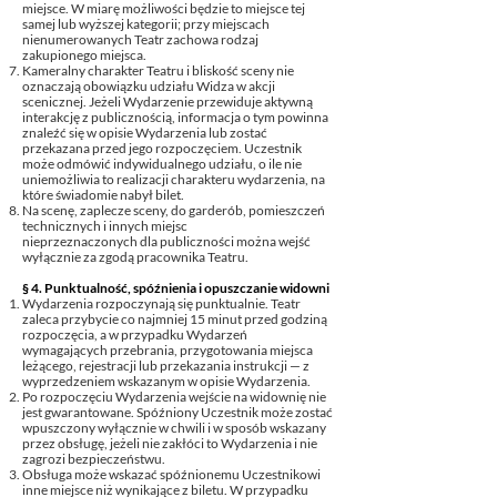
miejsce. W miarę możliwości będzie to miejsce tej
samej lub wyższej kategorii; przy miejscach
nienumerowanych Teatr zachowa rodzaj
zakupionego miejsca.
Kameralny charakter Teatru i bliskość sceny nie
oznaczają obowiązku udziału Widza w akcji
scenicznej. Jeżeli Wydarzenie przewiduje aktywną
interakcję z publicznością, informacja o tym powinna
znaleźć się w opisie Wydarzenia lub zostać
przekazana przed jego rozpoczęciem. Uczestnik
może odmówić indywidualnego udziału, o ile nie
uniemożliwia to realizacji charakteru wydarzenia, na
które świadomie nabył bilet.
Na scenę, zaplecze sceny, do garderób, pomieszczeń
technicznych i innych miejsc
nieprzeznaczonych dla publiczności można wejść
wyłącznie za zgodą pracownika Teatru.
§ 4. Punktualność, spóźnienia i opuszczanie widowni
Wydarzenia rozpoczynają się punktualnie. Teatr
zaleca przybycie co najmniej 15 minut przed godziną
rozpoczęcia, a w przypadku Wydarzeń
wymagających przebrania, przygotowania miejsca
leżącego, rejestracji lub przekazania instrukcji — z
wyprzedzeniem wskazanym w opisie Wydarzenia.
Po rozpoczęciu Wydarzenia wejście na widownię nie
jest gwarantowane. Spóźniony Uczestnik może zostać
wpuszczony wyłącznie w chwili i w sposób wskazany
przez obsługę, jeżeli nie zakłóci to Wydarzenia i nie
zagrozi bezpieczeństwu.
Obsługa może wskazać spóźnionemu Uczestnikowi
inne miejsce niż wynikające z biletu. W przypadku