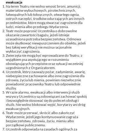
ewakuacja
Na teren Teatru nie wolno wnosić broni, amunicji,
materiałów wybuchowych, pirotechnicznych,
łatwopalnych lub toksycznych, otwartego ognia,
ostrych narzędzi, środków odurzających ani innych
przedmiotów, które mogą stwarzać zagrożenie dla
ludzi, mienia albo przebiegu Wydarzenia.
Teatr może poprosić Uczestnika o dobrowolne
okazanie zawartości bagażu, jeżeli istnieje
uzasadniona potrzeba bezpieczeństwa. Odmowa
może skutkować niewpuszczeniem do obiektu, jeżeli
bez takiej weryfikacji nie można racjonalnie
wykluczyć zagrożenia.
Zwierzęta nie mogą być wprowadzane do Teatru, z
wyjątkiem psa asystującego w rozumieniu
obowiązujących przepisów oraz sytuacji wcześniej
uzgodnionych z Organizatorem.
Uczestnik, który zauważy pożar, zadymienie, awarię,
niebezpieczne zachowanie albo inne zagrożenie dla
zdrowia, życia lub mienia, powinien niezwłocznie
powiadomić pracownika Teatru lub odpowiednie
służby.
W razie alarmu, ewakuacji albo interwencji służb
wszyscy Uczestnicy są zobowiązani zachować spokój
i bezwzględnie stosować się do poleceń obsługi i
służb. Nie wolno blokować wyjść, korytarzy ani dróg
ewakuacyjnych.
Teatr może przerwać, skrócić albo zakończyć
Wydarzenie, jeżeli jego kontynuowanie zagraża
bezpieczeństwu, zdrowiu, życiu, mieniu albo
porządkowi publicznemu.
Uczestnik odpowiada na zasadach ogólnych za