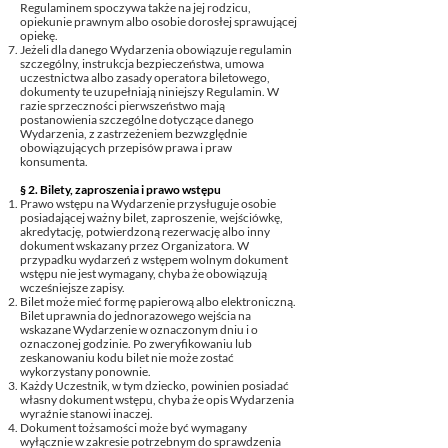
Regulaminem spoczywa także na jej rodzicu,
opiekunie prawnym albo osobie dorosłej sprawującej
opiekę.
Jeżeli dla danego Wydarzenia obowiązuje regulamin
szczególny, instrukcja bezpieczeństwa, umowa
uczestnictwa albo zasady operatora biletowego,
dokumenty te uzupełniają niniejszy Regulamin. W
razie sprzeczności pierwszeństwo mają
postanowienia szczególne dotyczące danego
Wydarzenia, z zastrzeżeniem bezwzględnie
obowiązujących przepisów prawa i praw
konsumenta.
§ 2. Bilety, zaproszenia i prawo wstępu
Prawo wstępu na Wydarzenie przysługuje osobie
posiadającej ważny bilet, zaproszenie, wejściówkę,
akredytację, potwierdzoną rezerwację albo inny
dokument wskazany przez Organizatora. W
przypadku wydarzeń z wstępem wolnym dokument
wstępu nie jest wymagany, chyba że obowiązują
wcześniejsze zapisy.
Bilet może mieć formę papierową albo elektroniczną.
Bilet uprawnia do jednorazowego wejścia na
wskazane Wydarzenie w oznaczonym dniu i o
oznaczonej godzinie. Po zweryfikowaniu lub
zeskanowaniu kodu bilet nie może zostać
wykorzystany ponownie.
Każdy Uczestnik, w tym dziecko, powinien posiadać
własny dokument wstępu, chyba że opis Wydarzenia
wyraźnie stanowi inaczej.
Dokument tożsamości może być wymagany
wyłącznie w zakresie potrzebnym do sprawdzenia