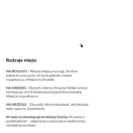
Rodzaje miejsc
NA BOGATO
- Więcej miejsca na nogi, drink w
pakiecie i poczucie, że życie jednak czasem
rozpieszcza. Miejsce na krześle.
NA MIĘKKO
- Dla tych, którzy chcą być blisko sceny i
nie boją się, że ich kolana poznają kulturę wysoką.
Miejsce na poduszce.
NA KRZEŚLE
- Dla osób, które lubią teatr, ale lubią też
mieć oparcie. Dosłownie.
W teatrze obowiązuje strefa bez butów.
Prosimy o
punktualność – wejście po rozpoczęciu wydarzenia
nie będzie możliwe.