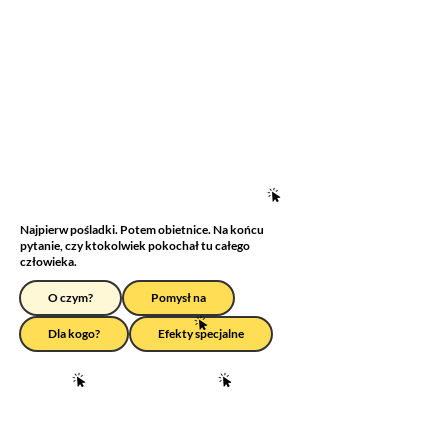
Najpierw pośladki. Potem obietnice. Na końcu
pytanie, czy ktokolwiek pokochał tu całego
człowieka.
O czym?
Pomysł na
Dla kogo?
Efekty specjalne