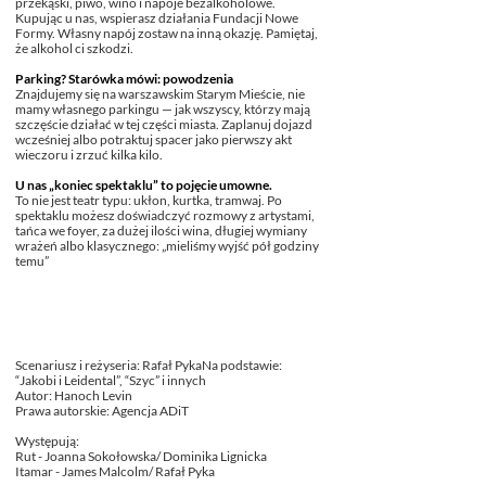
przekąski, piwo, wino i napoje bezalkoholowe.
Kupując u nas, wspierasz działania Fundacji Nowe
Formy. Własny napój zostaw na inną okazję. Pamiętaj,
że alkohol ci szkodzi.
Parking? Starówka mówi: powodzenia
Znajdujemy się na warszawskim Starym Mieście, nie
mamy własnego parkingu — jak wszyscy, którzy mają
szczęście działać w tej części miasta. Zaplanuj dojazd
wcześniej albo potraktuj spacer jako pierwszy akt
wieczoru i zrzuć kilka kilo.
U nas „koniec spektaklu” to pojęcie umowne.
To nie jest teatr typu: ukłon, kurtka, tramwaj. Po
spektaklu możesz doświadczyć rozmowy z artystami,
tańca we foyer, za dużej ilości wina, długiej wymiany
wrażeń albo klasycznego: „mieliśmy wyjść pół godziny
temu”
TWÓRCY
Scenariusz i reżyseria: Rafał Pyka
Na podstawie:
“Jakobi i Leidental”, “Szyc” i innych
Autor: Hanoch Levin
Prawa autorskie: Agencja ADiT
Występują:
Rut - Joanna Sokołowska/ Dominika Lignicka
Itamar - James Malcolm/ Rafał Pyka