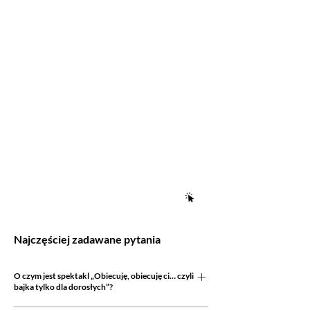
Najczęściej zadawane pytania
O czym jest spektakl „Obiecuję, obiecuję ci… czyli
bajka tylko dla dorosłych”?