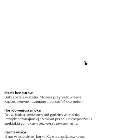
INSTRUKCJA OBSŁUGI WIECZORU
Strefa bez butów
Buty zostają w szatni. Możesz przynieść własne
kapcie, obuwie na zmianę albo zaufać skarpetom.
Nie rób wejścia smoka
Drzwi teatru otwieramy pół godziny wcześniej.
Przyjdź przynajmniej 15 minut przed. Po rozpoczęciu
spektaklu zamykamy bez wyrzutów sumienia.
Karma wraca
U nas w teatralnym barku Karma znajdziesz kawę,