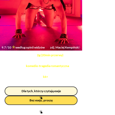
9.7 /10 według opinii widzów
zdj. Maciej Kempiński
Czas trwania:
2g (20min przerwy)
Gatunek:
komedio-tragedia romantyczna
Wiek:
16+
Dla tych, którzy czytają eseje
Bez eseju, proszę